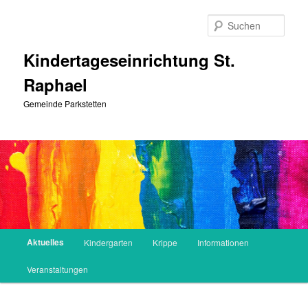
Zum
Inhalt
Such
wechseln
Kindertageseinrichtung St.
Raphael
Gemeinde Parkstetten
Hauptmenü
Aktuelles
Kindergarten
Krippe
Informationen
Veranstaltungen